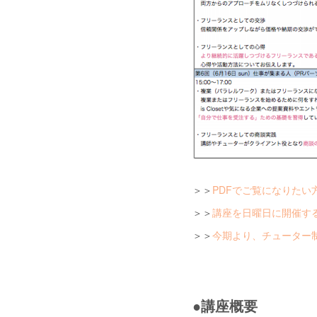
＞＞
PDFでご覧になりたい方
＞＞
講座を日曜日に開催す
＞＞
今期より、チューター
●講座概要