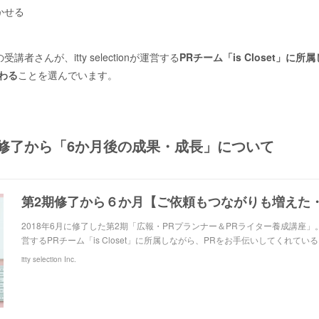
かせる
さんが、itty selectionが運営する
PRチーム「is Closet」
わる
ことを選んでいます。
座修了から「6か月後の成果・成長」について
2018年6月に修了した第2期「広報・PRプランナー＆PRライター養成講座」。その後、
営するPRチーム「is Closet」に所属しながら、PRをお手伝いしてくれている
itty selection Inc.