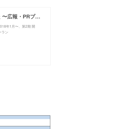
Amebaニュースでもおススメとして紹介されました 〜広報・PRプランナー＆PRライター養成講座〜
2018年1月〜、第2期 開
ーラン