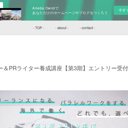
Ameba Owndで
今す
あなただけのホームページやブログをつくろう
- TOP -
- about -
- contact -
ー＆PRライター養成講座【第3期】エントリー受付中