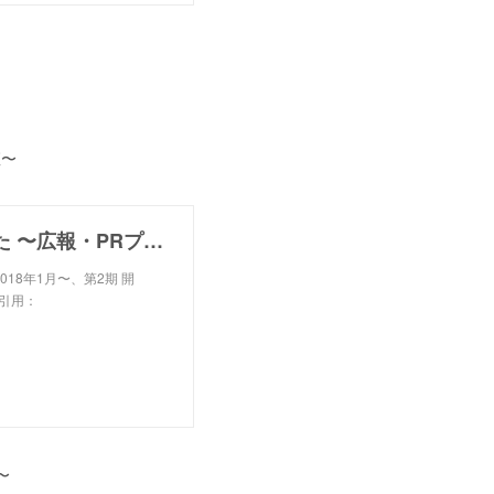
）
座〜
共同通信社「ovo」で、おススメしていただきました 〜広報・PRプランナー＆PRライター養成講座〜
2018年1月〜、第2期 開
引用：
〜