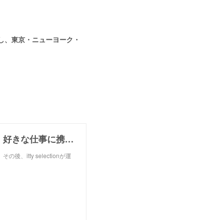
に所属し、東京・ニューヨーク・
第2期修了から６か月【ご依頼もつながりも増えた・好きな仕事に携われてうれしい・伝わる記事が書けるようになった・本業にも好影響】ステキな成果が届きました♪ ～広報・PRプランナー＆PRライター養成講座～
itty selectionが運