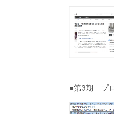
●第3期 プ