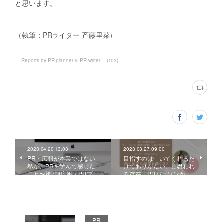
と思います。
（執筆：PRライター 斉藤里菜）
― Reports by PR planner & PR writer ―
(
103
)
2023.04.20 13:03
2023.03.27 09:00
PR・広報が本業ではない
目指すのは「いてくれるだ
私が、PRを学んで感じた
けでありがたい」と思われ
こと〜第7期広報・PRプ…
る存在。PRパーソンか…
PR