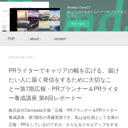
Ameba Owndで
あなただけのホームページやブログをつ
くろう
今すぐ試す
- TOP -
- about -
- contact -
2023.04.20 12:55
PRライターでキャリアの幅を広げる。届け
たい人に届く発信をするために大切なこ
と〜第7期広報・PRプランナー＆PRライタ
ー養成講座 第6回レポート〜
株式会社Cannpass主催「広報・PRプランナー＆PRライター
養成講座」第7期生の斉藤里菜です。私は会社員として企業の
広報・PRをしているのですが、さらなるスキルアップをする