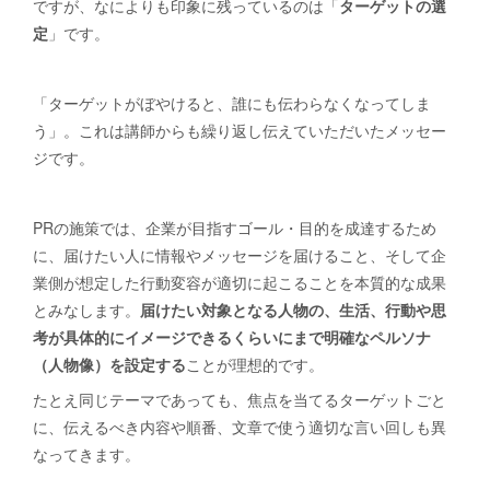
ですが、なによりも印象に残っているのは「
ターゲットの選
定
」です。
「ターゲットがぼやけると、誰にも伝わらなくなってしま
う」。これは講師からも繰り返し伝えていただいたメッセー
ジです。
PRの施策では、企業が目指すゴール・目的を成達するため
に、届けたい人に情報やメッセージを届けること、そして企
業側が想定した行動変容が適切に起こることを本質的な成果
とみなします。
届けたい対象となる人物の、生活、行動や思
考が具体的にイメージできるくらいにまで明確なペルソナ
（人物像）を設定する
ことが理想的です。
たとえ同じテーマであっても、焦点を当てるターゲットごと
に、伝えるべき内容や順番、文章で使う適切な言い回しも異
なってきます。