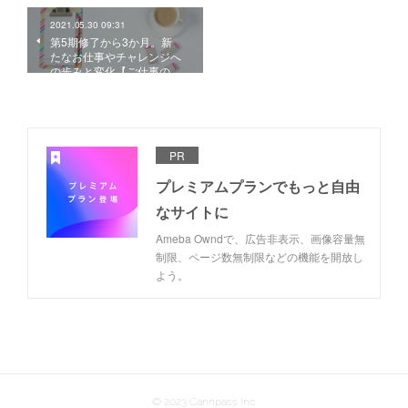
2021.05.30 09:31
第5期修了から3か月。新
たなお仕事やチャレンジへ
の歩みと変化【ご仕事の…
PR
プレミアムプランでもっと自由
なサイトに
Ameba Owndで、広告非表示、画像容量無
制限、ページ数無制限などの機能を開放し
よう。
© 2023 Cannpass Inc.