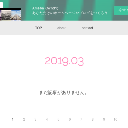
Ameba Owndで
今す
あなただけのホームページやブログをつくろう
- TOP -
- about -
- contact -
2019
.
03
まだ記事がありません。
1
2
3
4
5
6
7
8
9
10