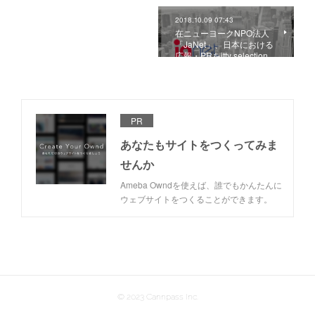
2018.10.09 07:43
在ニューヨークNPO法人
「JaNet」、日本における
広報・PRをitty selection…
PR
あなたもサイトをつくってみま
せんか
Ameba Owndを使えば、誰でもかんたんに
ウェブサイトをつくることができます。
© 2023 Cannpass Inc.