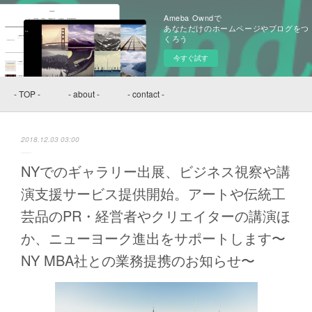
Ameba Owndで
あなただけのホームページやブログをつ
くろう
今すぐ試す
- TOP -
- about -
- contact -
2018.12.03 03:00
NYでのギャラリー出展、ビジネス視察や講
演支援サービス提供開始。アートや伝統工
芸品のPR・経営者やクリエイターの講演ほ
か、ニューヨーク進出をサポートします〜
NY MBA社との業務提携のお知らせ〜