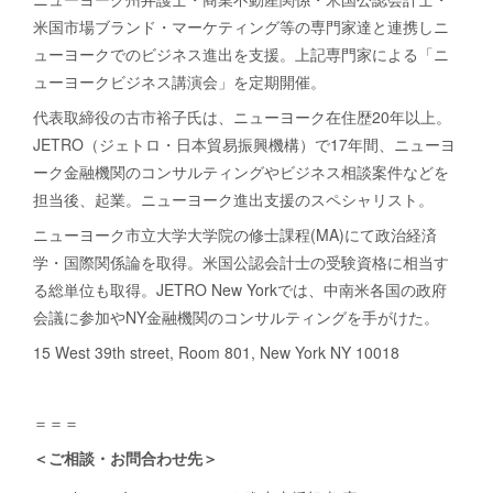
米国市場ブランド・マーケティング等の専門家達と連携しニ
ューヨークでのビジネス進出を支援。上記専門家による「ニ
ューヨークビジネス講演会」を定期開催。
代表取締役の古市裕子氏は、ニューヨーク在住歴20年以上。
JETRO（ジェトロ・日本貿易振興機構）で17年間、ニューヨ
ーク金融機関のコンサルティングやビジネス相談案件などを
担当後、起業。ニューヨーク進出支援のスペシャリスト。
ニューヨーク市立大学大学院の修士課程(MA)にて政治経済
学・国際関係論を取得。米国公認会計士の受験資格に相当す
る総単位も取得。JETRO New Yorkでは、中南米各国の政府
会議に参加やNY金融機関のコンサルティングを手がけた。
15 West 39th street, Room 801, New York NY 10018
＝＝＝
＜ご相談・お問合わせ先＞