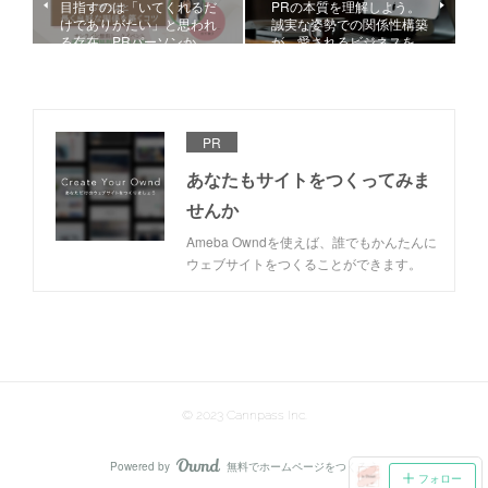
目指すのは「いてくれるだ
PRの本質を理解しよう。
けでありがたい」と思われ
誠実な姿勢での関係性構築
る存在。PRパーソンか…
が、愛されるビジネスを…
PR
あなたもサイトをつくってみま
せんか
Ameba Owndを使えば、誰でもかんたんに
ウェブサイトをつくることができます。
© 2023 Cannpass Inc.
Powered by
無料でホームページをつくろう
AmebaOwnd
フォロー