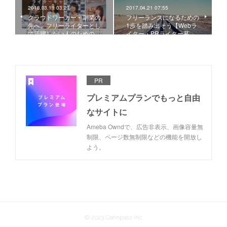
2018.03.11 03:21
2017.04.21 07:55
​クラウドワーカー・副業の
フリーランスになるための
先へ。フリーライターとし
1歩を踏み出そう【Webラ
て活躍したい人のための…
イター・PRライター募…
PR
プレミアムプランでもっと自由
なサイトに
Ameba Owndで、広告非表示、画像容量無
制限、ページ数無制限などの機能を開放し
よう。
© 2023 Cannpass Inc.