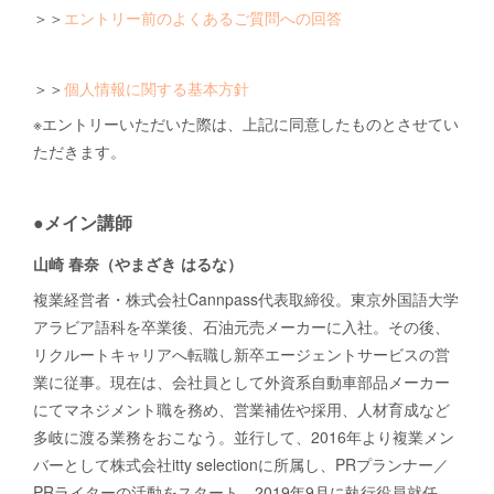
＞＞
エントリー前のよくあるご質問への回答
＞＞
個人情報に関する基本方針
※エントリーいただいた際は、上記に同意したものとさせてい
ただきます。
●メイン講師
山崎 春奈（やまざき はるな）
複業経営者・株式会社Cannpass代表取締役。東京外国語大学
アラビア語科を卒業後、石油元売メーカーに入社。その後、
リクルートキャリアへ転職し新卒エージェントサービスの営
業に従事。現在は、会社員として外資系自動車部品メーカー
にてマネジメント職を務め、営業補佐や採用、人材育成など
多岐に渡る業務をおこなう。並行して、2016年より複業メン
バーとして株式会社itty selectionに所属し、PRプランナー／
PRライターの活動をスタート。2019年9月に執行役員就任。