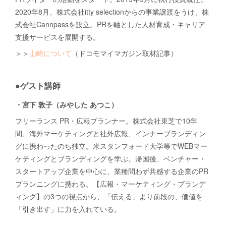
2020年8月、株式会社itty selectionからの事業譲渡をうけ、株
式会社Cannpassを設立。PRを軸とした人材育成・キャリア
支援サービスを展開する。
＞＞
山崎について
（ドコモマイマガジン取材記事）
●ゲスト講師
・宮下 敦子（みやした あつこ）
フリーランス PR・広報プランナー。株式会社東芝で10年
間、海外マーケティングと社外広報、インナーブランディン
グに携わったのち独立。米スタンフォード大学等でWEBマー
ケティングとブランディングを学ぶ。帰国後、ベンチャー・
スタートアップ企業を中心に、業種問わず共感する企業のPR
プランニングに携わる。【広報・マーケティング・ブランデ
ィング】の3つの視点から、「伝える」より前段の、価値を
「引き出す」に力を入れている。