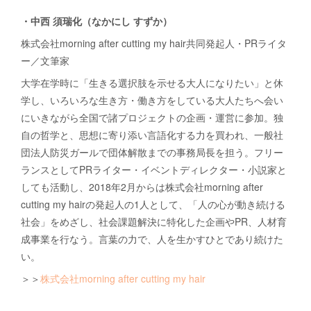
・中西 須瑞化（なかにし すずか）
株式会社morning after cutting my hair共同発起人・PRライタ
ー／文筆家
大学在学時に「生きる選択肢を示せる大人になりたい」と休
学し、いろいろな生き方・働き方をしている大人たちへ会い
にいきながら全国で諸プロジェクトの企画・運営に参加。独
自の哲学と、思想に寄り添い言語化する力を買われ、一般社
団法人防災ガールで団体解散までの事務局長を担う。フリー
ランスとしてPRライター・イベントディレクター・小説家と
しても活動し、2018年2月からは株式会社morning after
cutting my hairの発起人の1人として、「人の心が動き続ける
社会」をめざし、社会課題解決に特化した企画やPR、人材育
成事業を行なう。言葉の力で、人を生かすひとであり続けた
い。
＞＞
株式会社morning after cutting my hair