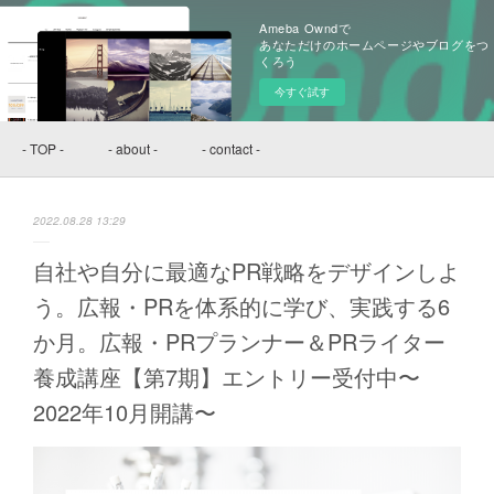
Ameba Owndで
あなただけのホームページやブログをつ
くろう
今すぐ試す
- TOP -
- about -
- contact -
2022.08.28 13:29
自社や自分に最適なPR戦略をデザインしよ
う。広報・PRを体系的に学び、実践する6
か月。広報・PRプランナー＆PRライター
養成講座【第7期】エントリー受付中〜
2022年10月開講〜