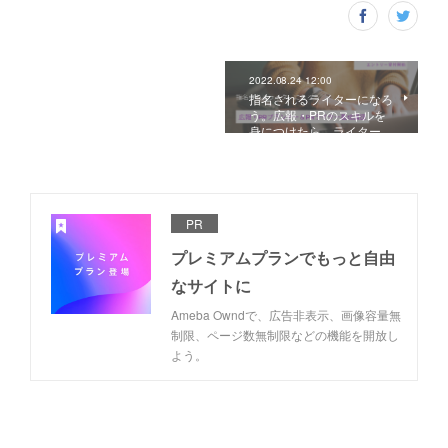
2022.08.24 12:00
指名されるライターになろ
う。広報・PRのスキルを
身につけたら、ライター…
PR
プレミアムプランでもっと自由
なサイトに
Ameba Owndで、広告非表示、画像容量無
制限、ページ数無制限などの機能を開放し
よう。