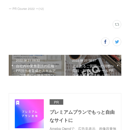
ー PR Course 2022 ー
(
12
)
2022.08.21 09:52
2022.08.20 08:37
自社内や業務委託の広報・
よくあるご質問への回答〜
PR担当者育成とスキルア
広報・PRプランナー＆PR
ップ支援に＜法人プラン…
ライター養成講座（202…
PR
プレミアムプランでもっと自由
なサイトに
Ameba Owndで、広告非表示、画像容量無