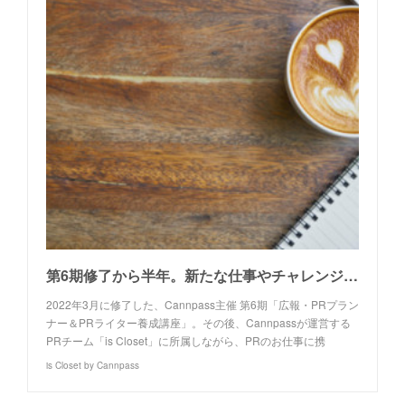
第6期修了から半年。新たな仕事やチャレンジへの歩みと変化【PRライターの仕事を契約できた・伝わる記事が書けるようになった・本業でプレスリリース執筆を任された】広報・PRプランナー＆PRライター養成講座
2022年3月に修了した、Cannpass主催 第6期「広報・PRプラン
ナー＆PRライター養成講座」。その後、Cannpassが運営する
PRチーム「is Closet」に所属しながら、PRのお仕事に携
is Closet by Cannpass