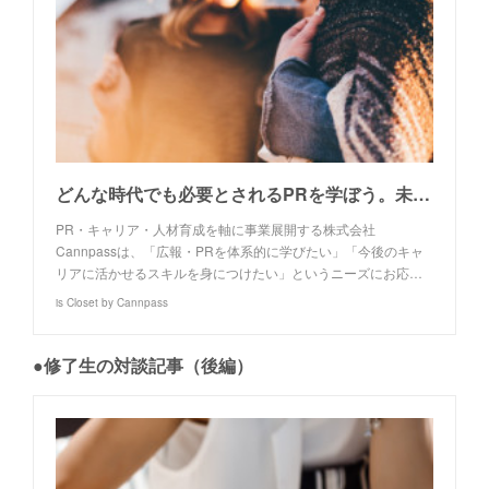
どんな時代でも必要とされるPRを学ぼう。未経験者も、広報・PR担当者やWebライターも。実践的なプログラムで「わかる」ではなく「できる」へ～広報・PRプランナー&PRライター養成講座修了生対談・前編～
PR・キャリア・人材育成を軸に事業展開する株式会社
Cannpassは、「広報・PRを体系的に学びたい」「今後のキャ
リアに活かせるスキルを身につけたい」というニーズにお応…
is Closet by Cannpass
●修了生の対談記事（後編）