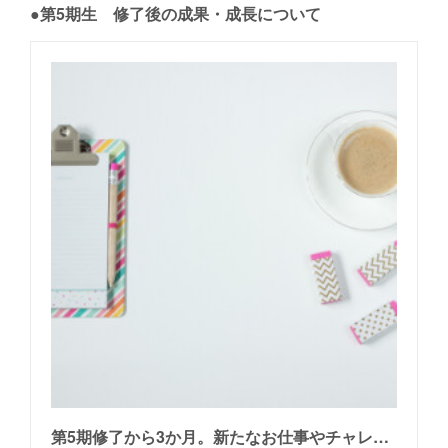
●第5期生 修了後の成果・成長について
第5期修了から3か月。新たなお仕事やチャレンジへの歩みと変化【ご仕事のご依頼をいただけた・伝わる記事が書けるようになった・理想の働き方がイメージできた】～広報・PRプランナー＆PRライター養成講座〜