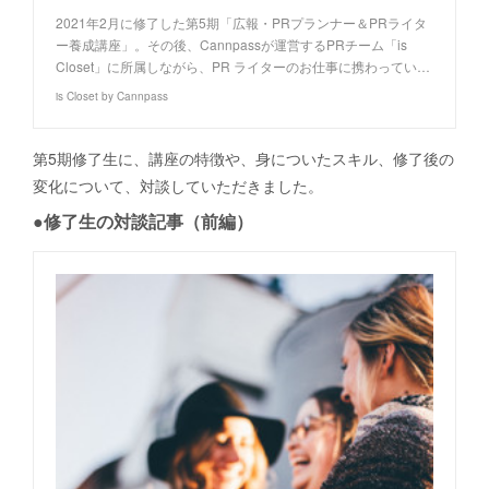
2021年2月に修了した第5期「広報・PRプランナー＆PRライタ
ー養成講座」。その後、Cannpassが運営するPRチーム「is
Closet」に所属しながら、PR ライターのお仕事に携わってい…
is Closet by Cannpass
第5期修了生に、講座の特徴や、身についたスキル、修了後の
変化について、対談していただきました。
●修了生の対談記事（前編）