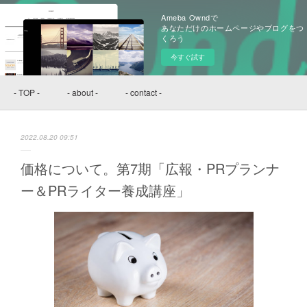
Ameba Owndで
あなただけのホームページやブログをつ
くろう
今すぐ試す
- TOP -
- about -
- contact -
2022.08.20 09:51
価格について。第7期「広報・PRプランナ
ー＆PRライター養成講座」