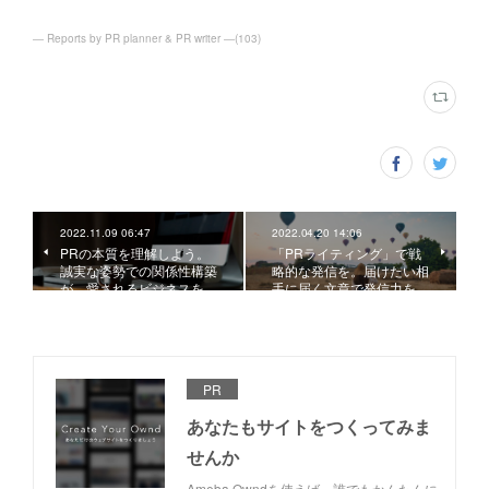
― Reports by PR planner & PR writer ―
(
103
)
2022.11.09 06:47
2022.04.20 14:06
PRの本質を理解しよう。
「PRライティング」で戦
誠実な姿勢での関係性構築
略的な発信を。届けたい相
が、愛されるビジネスを…
手に届く文章で発信力を…
PR
あなたもサイトをつくってみま
せんか
Ameba Owndを使えば、誰でもかんたんに