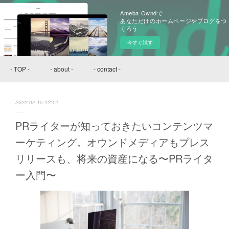
Ameba Owndで
あなただけのホームページやブログをつ
くろう
今すぐ試す
- TOP -
- about -
- contact -
2022.02.15 12:14
PRライターが知っておきたいコンテンツマ
ーケティング。オウンドメディアもプレス
リリースも、将来の資産になる〜PRライタ
ー入門〜