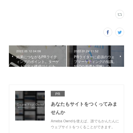
2022.03.12 04:06
2022.01.24 11:52
結果につながるPRライテ
PRライターに必須のウェ
ィングのポイント。ターゲ
ブマーケティングの知識。
ット設定と構成づくりを…
SEOの基礎を理解しつ…
PR
あなたもサイトをつくってみま
せんか
Ameba Owndを使えば、誰でもかんたんに
ウェブサイトをつくることができます。