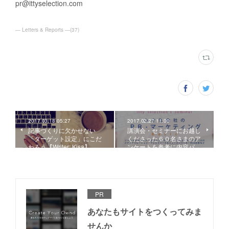
pr@ittyselection.com
― Letters & Reports ―
(
37
)
2017.03.18 05:27
2017.02.27 11:00
記事づくりに欠かせない
講演会・セミナーにお越し
「ターゲット設定」にこだ
くださった６０名さまのア
わろう【Writer: Kisa】
ンケートを参考に内容パ…
PR
あなたもサイトをつくってみま
せんか