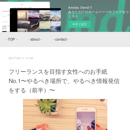
Ameba Owndで
あなただけのホームページやブログをつ
くろう
今すぐ試す
- TOP -
- about -
- contact -
2017.03.11 11:32
フリーランスを目指す女性へのお手紙
No.1〜やるべき場所で、やるべき情報発信
をする（前半）〜